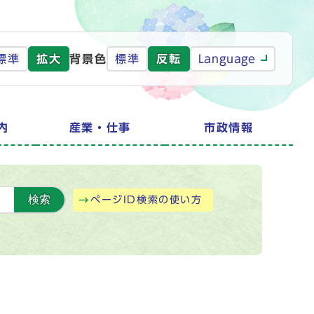
標準
拡大
背景色
標準
反転
Language
内
産業・仕事
市政情報
検索
ページID検索の使い方