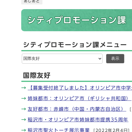
あしあと
シティプロモーション課
シティプロモーション課メニュー
表示
国際友好
【募集受付終了しました】オリンピア市中学
姉妹都市：オリンピア市（ギリシャ共和国）
友好都市：赤峰市（中国・内蒙古自治区）
稲沢市・オリンピア市姉妹都市提携35周年
稲沢市聖火トーチ展示事業
[2022年2月4日]