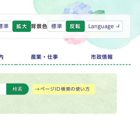
標準
拡大
背景色
標準
反転
Language
内
産業・仕事
市政情報
検索
ページID検索の使い方