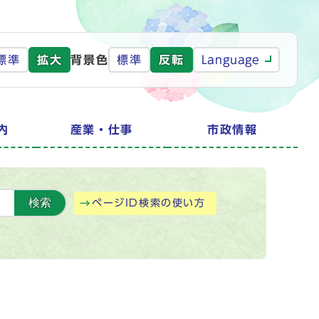
標準
拡大
背景色
標準
反転
Language
内
産業・仕事
市政情報
検索
ページID検索の使い方