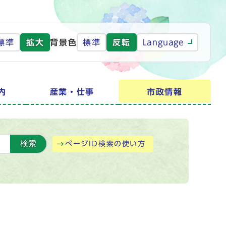
標準
拡大
背景色
標準
反転
Language
内
産業・仕事
市政情報
検索
ページID検索の使い方