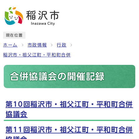
現在位置
ホーム
市政情報
行政
稲沢市・祖父江町・平和町合併
合併協議会の開催記録
第10回稲沢市・祖父江町・平和町合併
メインメニュー
協議会
第11回稲沢市・祖父江町・平和町合併