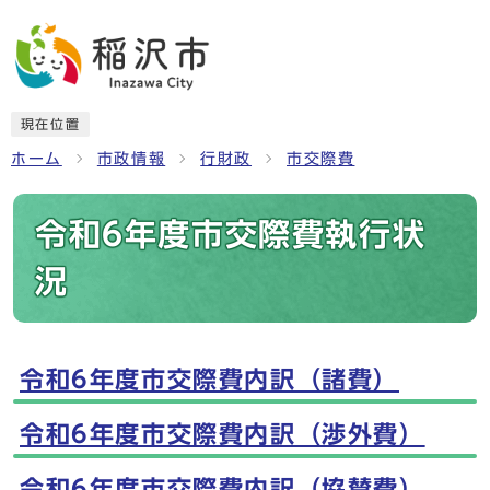
現在位置
ホーム
市政情報
行財政
市交際費
令和6年度市交際費執行状
況
令和6年度市交際費内訳（諸費）
メインメニュー
令和6年度市交際費内訳（渉外費）
令和6年度市交際費内訳（協賛費）