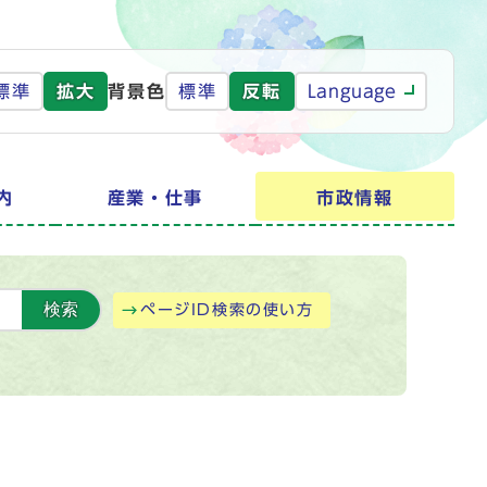
標準
拡大
背景色
標準
反転
Language
内
産業・仕事
市政情報
検索
ページID検索の使い方