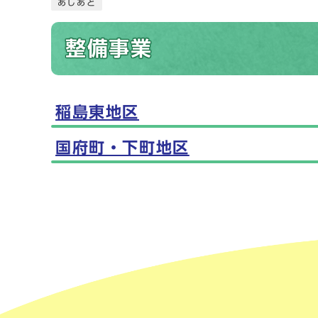
あしあと
整備事業
稲島東地区
メインメニュー
国府町・下町地区