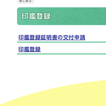
あしあと
印鑑登録
印鑑登録証明書の交付申請
メインメニュー
印鑑登録