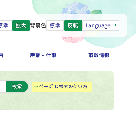
標準
拡大
背景色
標準
反転
Language
内
産業・仕事
市政情報
検索
ページID検索の使い方