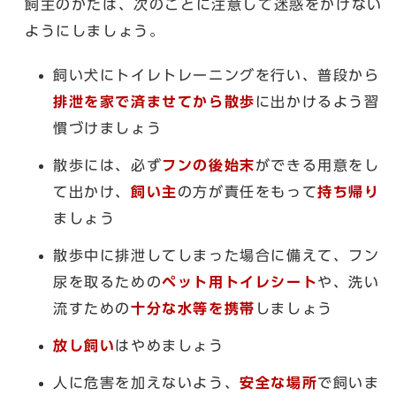
飼主のかたは、次のことに注意して迷惑をかけない
ようにしましょう。
飼い犬にトイレトレーニングを行い、普段から
排泄を家で済ませてから散歩
に出かけるよう習
慣づけましょう
散歩には、必ず
フンの後始末
ができる用意をし
て出かけ、
飼い主
の方が責任をもって
持ち帰り
ましょう
散歩中に排泄してしまった場合に備えて、フン
尿を取るための
ペット用トイレシート
や、洗い
流すための
十分な水等を携帯
しましょう
放し飼い
はやめましょう
人に危害を加えないよう、
安全な場所
で飼いま