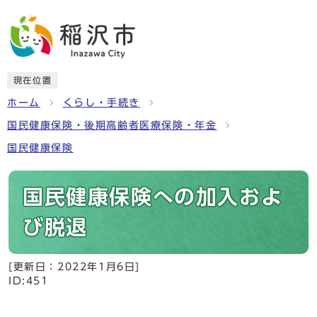
現在位置
ホーム
くらし・手続き
国民健康保険・後期高齢者医療保険・年金
国民健康保険
国民健康保険への加入およ
び脱退
[更新日：
2022年1月6日
]
ID:451