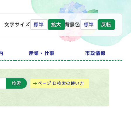
文字サイズ
標準
拡大
背景色
標準
反転
内
産業・仕事
市政情報
検索
ページID検索の使い方