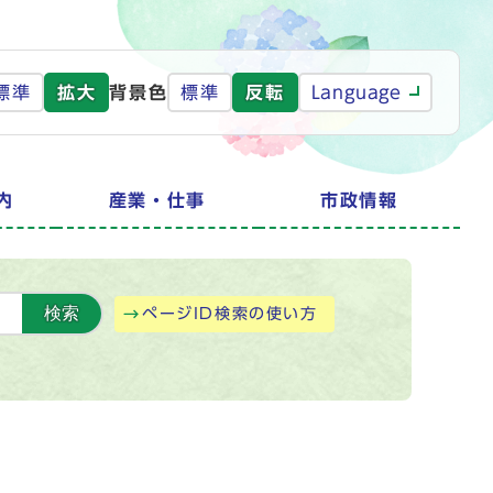
標準
拡大
背景色
標準
反転
Language
内
産業・仕事
市政情報
検索
ページID検索の使い方