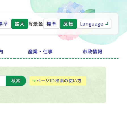
標準
拡大
背景色
標準
反転
Language
内
産業・仕事
市政情報
検索
ページID検索の使い方