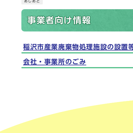
あしあと
事業者向け情報
稲沢市産業廃棄物処理施設の設置
メインメニュー
会社・事業所のごみ