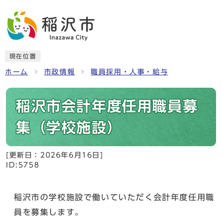
現在位置
ホーム
市政情報
職員採用・人事・給与
稲沢市会計年度任用職員募
集（学校施設）
[更新日：
2026年6月16日
]
ID:5758
稲沢市の学校施設で働いていただく会計年度任用職
員を募集します。