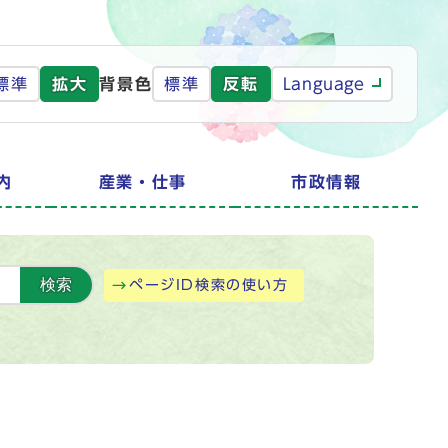
標準
拡大
背景色
標準
反転
Language
内
産業・仕事
市政情報
検索
ページID検索の使い方