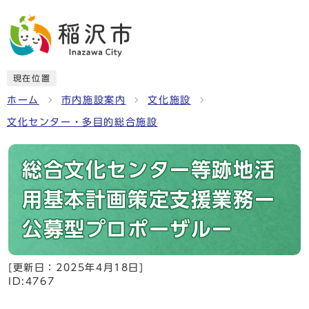
現在位置
ホーム
市内施設案内
文化施設
文化センター・多目的総合施設
総合文化センター等跡地活
用基本計画策定支援業務ー
公募型プロポーザルー
[更新日：
2025年4月18日
]
ID:4767