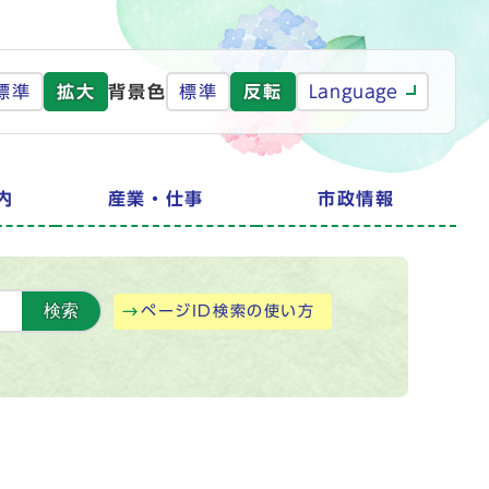
標準
拡大
背景色
標準
反転
Language
内
産業・仕事
市政情報
検索
ページID検索の使い方