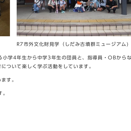
R7市外文化財見学（しだみ古墳群ミュージアム)
る小学4年生から中学3年生の団員と、指導員・OBから
財について楽しく学ぶ活動をしています。
います。
す。