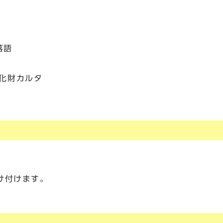
落語
化財カルタ
け付けます。