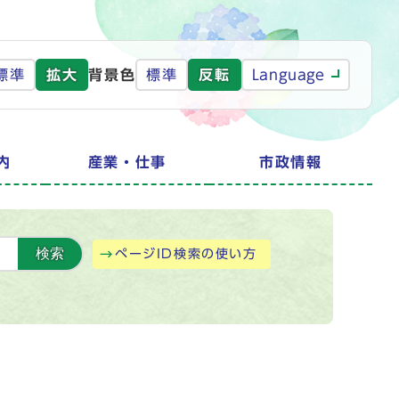
標準
拡大
背景色
標準
反転
Language
内
産業・仕事
市政情報
検索
ページID検索の使い方