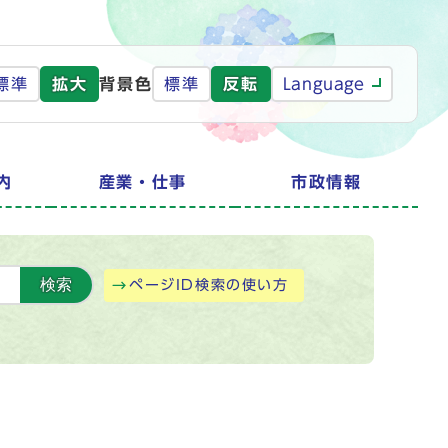
標準
拡大
背景色
標準
反転
Language
内
産業・仕事
市政情報
検索
ページID検索の使い方