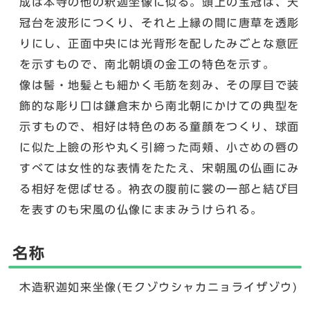
成は本寺の他の釈迦坐像に似る。頭上の宝冠は、天
冠台を波形につくり、それと上縁の間に唐草を透彫
りにし、正面中央には光背形を配したみごとな意匠
を示すもので、南北朝頃の金工の特色を示す。
像は髻・地髪とも細かく毛筋を刻み、その厚目で装
飾的な彫り口は鎌倉末から南北朝にかけての典型を
示すもので、相好は特色のある童顔をつくり、球面
に似た上瞼の形や丸く引締った両頬、小さめの唇の
すべては女性的な表情をたたえ、宋朝風の仏画にみ
る相好を偲ばせる。衲衣の腹前に裳の一部と結び目
を表すのも宋風の仏像にままみうけられる。
名称
木造釈迦如来坐像(モクゾウシャカニョライザゾウ)