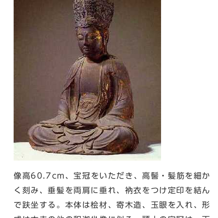
像高60.7cm、宝冠をいただき、高髻・髪筋を細か
く刻み、垂髪を両肩に垂れ、衲衣をつけ定印を結ん
で趺坐する。本体は桧材、寄木造、玉眼を入れ、形