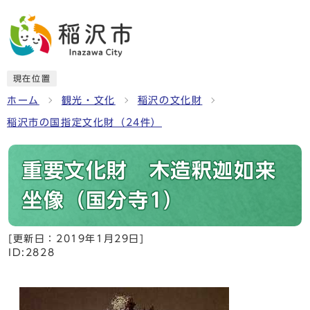
現在位置
ホーム
観光・文化
稲沢の文化財
稲沢市の国指定文化財（24件）
重要文化財 木造釈迦如来
坐像（国分寺1）
[更新日：
2019年1月29日
]
ID:2828