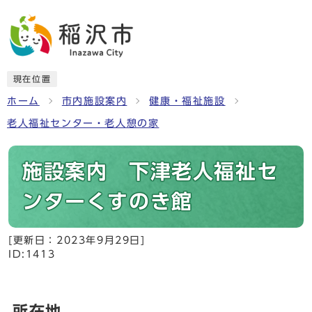
現在位置
ホーム
市内施設案内
健康・福祉施設
老人福祉センター・老人憩の家
施設案内 下津老人福祉セ
ンターくすのき館
[更新日：
2023年9月29日
]
ID:1413
所在地