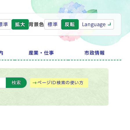
標準
拡大
背景色
標準
反転
Language
内
産業・仕事
市政情報
検索
ページID検索の使い方