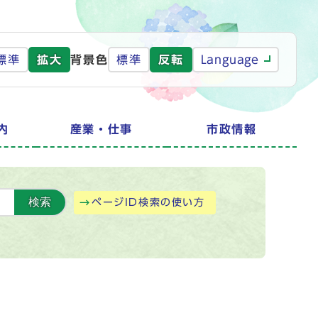
標準
拡大
背景色
標準
反転
Language
内
産業・仕事
市政情報
検索
ページID検索の使い方