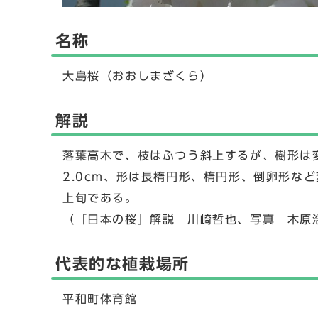
名称
大島桜（おおしまざくら）
解説
落葉高木で、枝はふつう斜上するが、樹形は
2.0cm、形は長楕円形、楕円形、倒卵形な
上旬である。
（「日本の桜」解説 川崎哲也、写真 木原浩
代表的な植栽場所
平和町体育館