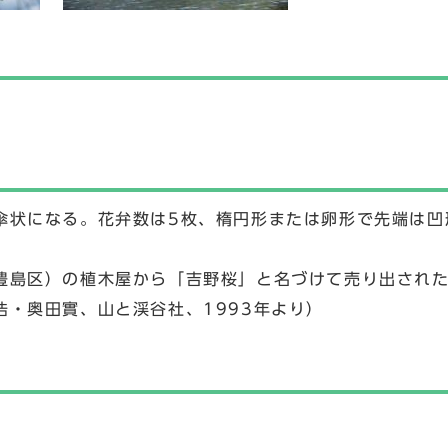
状になる。花弁数は5枚、楕円形または卵形で先端は凹形
豊島区）の植木屋から「吉野桜」と名づけて売り出され
・奥田實、山と渓谷社、1993年より）