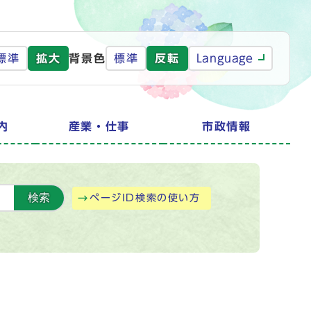
標準
拡大
背景色
標準
反転
Language
内
産業・仕事
市政情報
検索
ページID検索の使い方