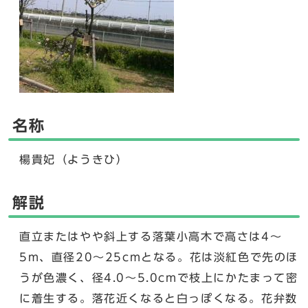
名称
楊貴妃（ようきひ）
解説
直立またはやや斜上する落葉小高木で高さは4～
5m、直径20～25cmとなる。花は淡紅色で先のほ
うが色濃く、径4.0～5.0cmで枝上にかたまって密
に着生する。落花近くなると白っぽくなる。花弁数