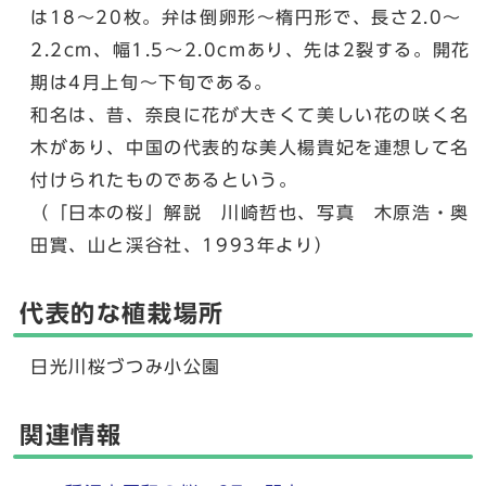
は18～20枚。弁は倒卵形～楕円形で、長さ2.0～
2.2cm、幅1.5～2.0cmあり、先は2裂する。開花
期は4月上旬～下旬である。
和名は、昔、奈良に花が大きくて美しい花の咲く名
木があり、中国の代表的な美人楊貴妃を連想して名
付けられたものであるという。
（「日本の桜」解説 川崎哲也、写真 木原浩・奥
田實、山と渓谷社、1993年より）
代表的な植栽場所
日光川桜づつみ小公園
関連情報