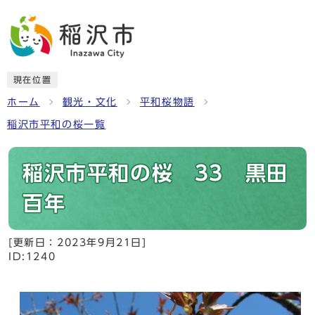
現在位置
ホーム
観光・文化
平和桜物語
稲沢市平和の桜一覧
稲沢市平和の桜 33 黒田
百年
[更新日：
2023年9月21日
]
ID:1240