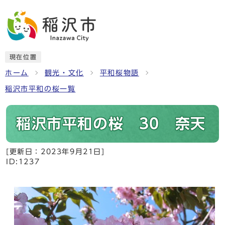
現在位置
ホーム
観光・文化
平和桜物語
稲沢市平和の桜一覧
稲沢市平和の桜 30 奈天
[更新日：
2023年9月21日
]
ID:1237