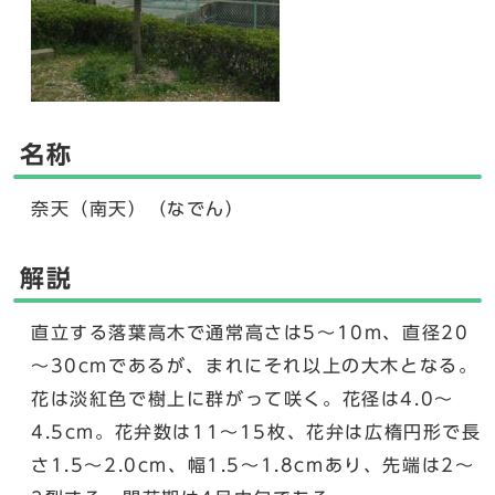
名称
奈天（南天）（なでん）
解説
直立する落葉高木で通常高さは5～10m、直径20
～30cmであるが、まれにそれ以上の大木となる。
花は淡紅色で樹上に群がって咲く。花径は4.0～
4.5cm。花弁数は11～15枚、花弁は広楕円形で長
さ1.5～2.0cm、幅1.5～1.8cmあり、先端は2～