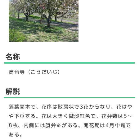
名称
高台寺（こうだいじ）
解説
落葉高木で、花序は散房状で3花からなり、花はや
や下垂する。花は大きく微淡紅色で、花弁数は5～
8枚、内側には旗弁※がある。開花期は4月中旬で
ある。