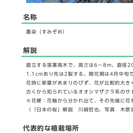
名称
墨染（すみぞめ）
解説
直立する落葉高木で、高さは6～8m、直径20～
1.1cmあり先は2裂する。開花期は4月中旬
花時に新葉があまりのびず、花が比較的大き
古くから知られているオオシマザクラ系のサ
※花梗：花軸から分かれ出て、その先端に花
（「日本の桜」解説 川崎哲也、写真 木原浩
代表的な植栽場所