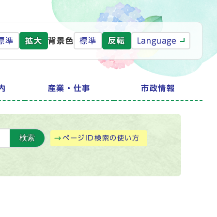
標準
拡大
背景色
標準
反転
Language
内
産業・仕事
市政情報
検索
ページID検索の使い方