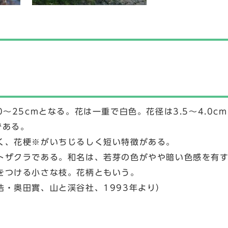
25cmとなる。花は一重で白色。花径は3.5～4.0cm。
である。
く、花梗※がいちじるしく短い特徴がある。
トザクラである。和名は、若芽の色がやや暗い色感を有
をつける小さな枝。花柄ともいう。
・奥田實、山と渓谷社、1993年より）