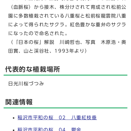
（血脈桜）から接木、株分けされて育成され松前公
園に多数植栽されている八重桜と松前桜龍雲院八重
によって得られたサクラ。紅色豊かな重弁のサクラ
になったので命名された。
（「日本の桜」解説 川崎哲也、写真 木原浩・奥
田實、山と渓谷社、1993年より）
代表的な植栽場所
日光川桜づつみ
関連情報
稲沢市平和の桜 02 八重紅枝垂
稲沢市平和の桜 04 鬱金