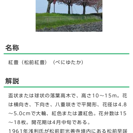
名称
紅豊（松前紅豊）（べにゆたか）
解説
盃状または球状の落葉高木で、高さ10～15m。花
は横向き、下向き、八重咲きで平開形、花径は4.8
～5.0cmで大輪、紅色または濃紅色。花弁数は15
～18枚。開花期は4月中旬である。
1961年浅利氏が松前町光善寺境内にある松前早咲