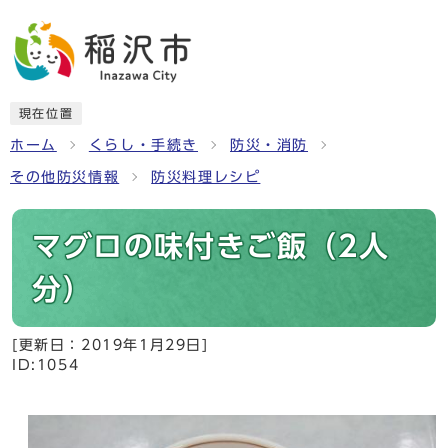
現在位置
ホーム
くらし・手続き
防災・消防
その他防災情報
防災料理レシピ
マグロの味付きご飯（2人
分）
[更新日：
2019年1月29日
]
ID:1054