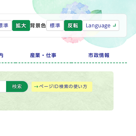
標準
拡大
背景色
標準
反転
Language
内
産業・仕事
市政情報
検索
ページID検索の使い方