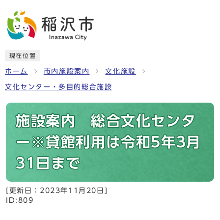
現在位置
ホーム
市内施設案内
文化施設
文化センター・多目的総合施設
施設案内 総合文化センタ
ー※貸館利用は令和5年3月
31日まで
[更新日：
2023年11月20日
]
ID:809