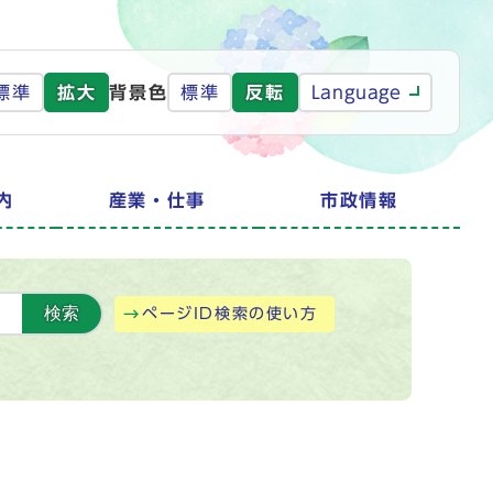
標準
拡大
背景色
標準
反転
Language
内
産業・仕事
市政情報
検索
ページID検索の使い方