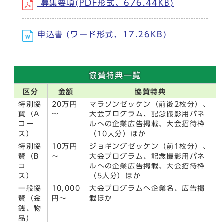
募集要項(PDF形式、676.44KB)
申込書 (ワード形式、17.26KB)
協賛特典一覧
区分
金額
協賛特典
特別協
20万円
マラソンゼッケン（前後2枚分）、
賛（A
～
大会プログラム、記念撮影用パネ
コー
ルへの企業広告掲載、大会招待枠
ス）
（10人分）ほか
特別協
10万円
ジョギングゼッケン（前1枚分）、
賛（B
～
大会プログラム、記念撮影用パネ
コー
ルへの企業広告掲載、大会招待枠
ス）
（5人分）ほか
一般協
10,000
大会プログラムへ企業名、広告掲
賛（金
円～
載ほか
銭、物
品）