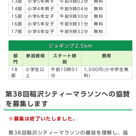
13部
小学5年男子
午前9時02分
無料
14部
小学4年男子
午前9時04分
無料
15部
小学6年女子
午前9時30分
無料
16部
小学5年女子
午前9時31分
無料
17部
小学4年女子
午前9時32分
無料
ジョギング2.5km
部
参加資格
スタート時
費用
門
刻
18
小学生以
午前10時01
1,000円(小中学生無
部
上
分
料)
第38回稲沢シティーマラソンへの協賛
を募集します
※募集は終了いたしました。
第38回稲沢シティーマラソンの趣旨を理解し、協