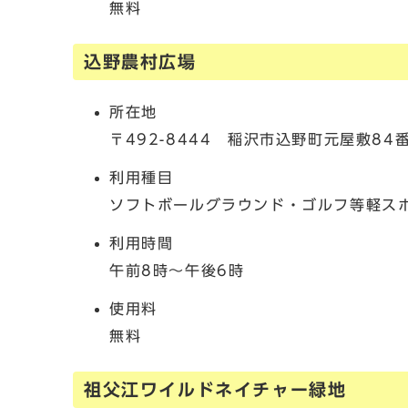
無料
込野農村広場
所在地
〒492-8444 稲沢市込野町元屋敷84
利用種目
ソフトボールグラウンド・ゴルフ等軽ス
利用時間
午前8時～午後6時
使用料
無料
祖父江ワイルドネイチャー緑地