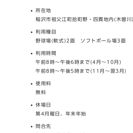
所在地
稲沢市祖父江町拾町野・四貫地内(木曽川
利用種目
野球場(軟式)2面 ソフトボール場3面
利用時間
午前8時～午後6時まで(4月～10月)
午前8時～午後5時まで(11月～翌3月)
使用料
無料
休場日
第4月曜日、年末年始
問合先