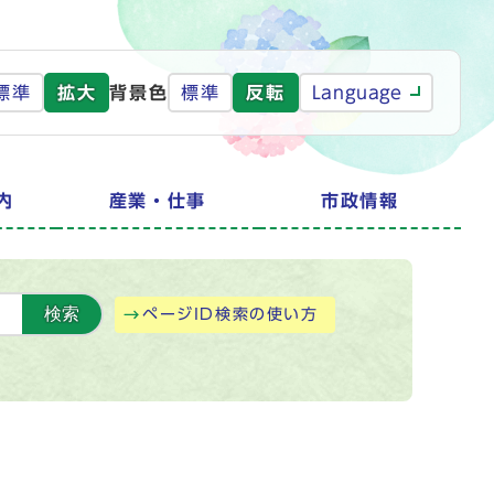
標準
拡大
背景色
標準
反転
Language
内
産業・仕事
市政情報
検索
ページID検索の使い方