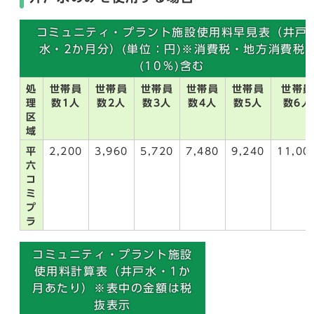
コミュニティ・プラント施設使用料早見表（井戸
水・2か月分）(単位：円)※消費税・地方消費税
(10％)含む
処
世帯員
世帯員
世帯員
世帯員
世帯員
世帯員
理
数1人
数2人
数3人
数4人
数5人
数6人
区
域
平
2,200
3,960
5,720
7,480
9,240
11,00
六
コ
ミ
プ
ラ
コミュニティ・プラント施設
使用料計算表（井戸水・1か
月あたり）※表中の金額は税
抜表示