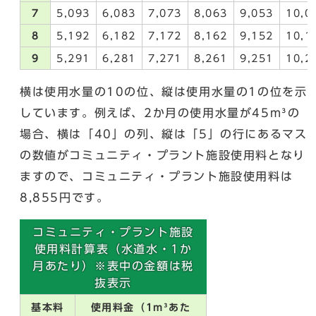
7
5,093
6,083
7,073
8,063
9,053
10,0
8
5,192
6,182
7,172
8,162
9,152
10,1
9
5,291
6,281
7,271
8,261
9,251
10,2
横は使用水量の10の位、縦は使用水量の1の位を示
しています。例えば、2か月の使用水量が45m³の
場合、横は「40」の列、縦は「5」の行にあるマス
の数値がコミュニティ・プラント施設使用料となり
ますので、コミュニティ・プラント施設使用料は
8,855円です。
コミュニティ・プラント施設
使用料計算表（水道水・1か
月あたり）※表中の金額は税
抜表示
基本料
使用料金（1m³あた