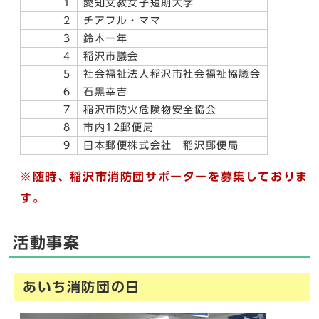
1
愛知文教女子短期大学
2
チアフル・ママ
3
鈴木一年
4
稲沢市議会
5
社会福祉法人稲沢市社会福祉協議会
6
石黒幸吉
7
稲沢市防火危険物安全協会
8
市内12郵便局
9
日本郵便株式会社 稲沢郵便局
※随時、稲沢市消防団サポーターを募集しておりま
す。
活動事案
あいち消防団の日