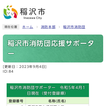
ホーム
消防本部
稲沢市消防団
現在位置
稲沢市消防団応援サポータ
ー
[更新日：
2023年9月4日
]
ID:84
稲沢市消防団サポーター 令和5年4月1
日現在（受付登録順）
登録番号
名称(氏名)