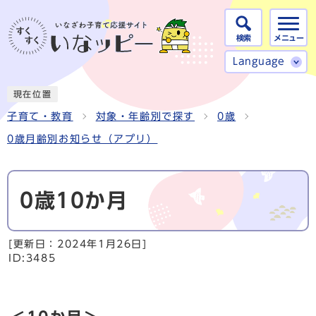
検索
メニュー
Language
現在位置
子育て・教育
対象・年齢別で探す
0歳
0歳月齢別お知らせ（アプリ）
0歳10か月
[更新日：
2024年1月26日
]
ID:3485