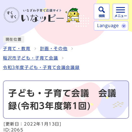
検索
メニュー
Language
現在位置
子育て・教育
計画・その他
稲沢市子ども・子育て会議
令和3年度子ども・子育て会議会議録
子ども・子育て会議 会議
録(令和3年度第1回)
[更新日：
2022年1月13日
]
ID:2065