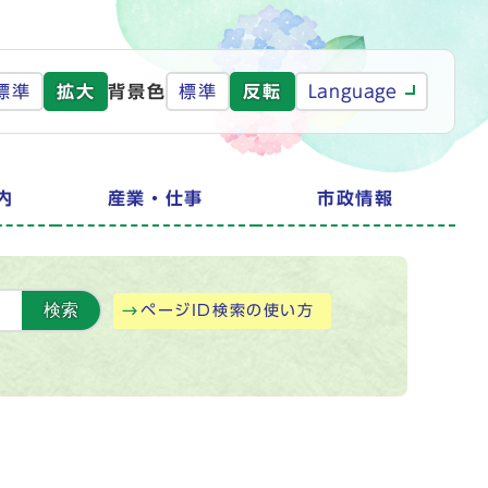
標準
拡大
背景色
標準
反転
Language
内
産業・仕事
市政情報
検索
ページID検索の使い方