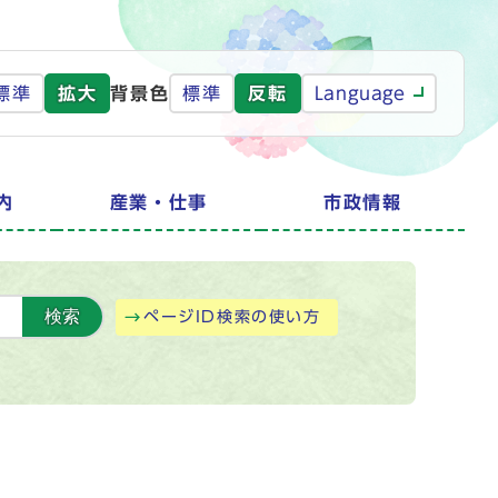
標準
拡大
背景色
標準
反転
Language
内
産業・仕事
市政情報
検索
ページID検索の使い方