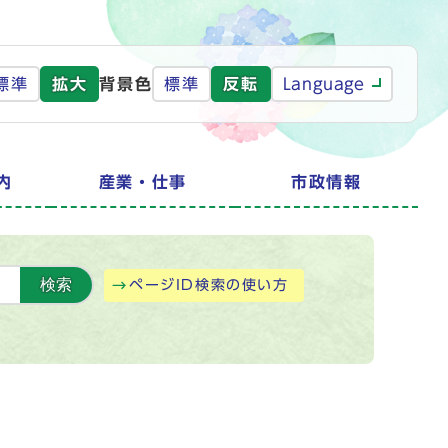
標準
拡大
背景色
標準
反転
Language
内
産業・仕事
市政情報
検索
ページID検索の使い方